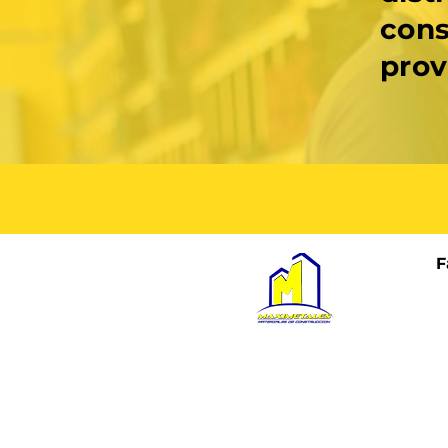
con
prov
F