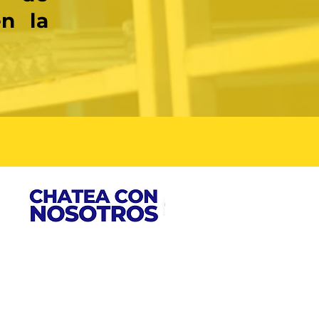
n la
a